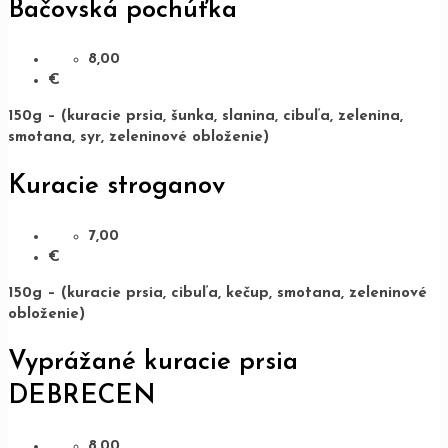
Bačovská pochúťka
8,00
€
150g – (kuracie prsia, šunka, slanina, cibuľa, zelenina,
smotana, syr, zeleninové obloženie)
Kuracie stroganov
7,00
€
150g – (kuracie prsia, cibuľa, kečup, smotana, zeleninové
obloženie)
Vyprážané kuracie prsia
DEBRECEN
8,00