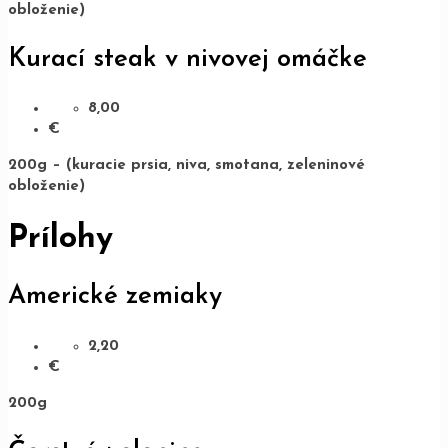
obloženie)
Kurací steak v nivovej omáčke
8,00
€
200g – (kuracie prsia, niva, smotana, zeleninové
obloženie)
Prílohy
Americké zemiaky
2,20
€
200g