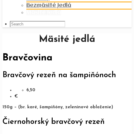
Bezmäsité jedlá
Mäsité jedlá
Mäsité jedlá
Bravčovina
Bravčový rezeň na šampiňónoch
6,50
€
150g – (br. karé, šampiňóny, zeleninové obloženie)
Čiernohorský bravčový rezeň