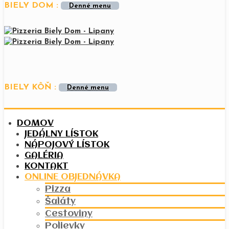
BIELY DOM :
Denné menu
BIELY KÔŇ :
Denné menu
DOMOV
JEDÁLNY LÍSTOK
NÁPOJOVÝ LÍSTOK
GALÉRIA
KONTAKT
ONLINE OBJEDNÁVKA
Pizza
Šaláty
Cestoviny
Polievky