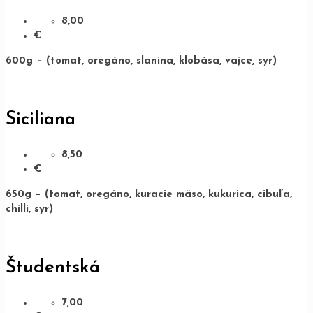
8,00
€
600g – (tomat, oregáno, slanina, klobása, vajce, syr)
Siciliana
8,50
€
650g – (tomat, oregáno, kuracie mäso, kukurica, cibuľa,
chilli, syr)
Študentská
7,00