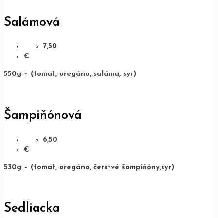
Salámová
7,50
€
550g – (tomat, oregáno, saláma, syr)
Šampiňónová
6,50
€
530g – (tomat, oregáno, čerstvé šampiňóny,syr)
Sedliacka