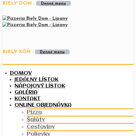
BIELY DOM :
Denné menu
BIELY KÔŇ :
Denné menu
DOMOV
JEDÁLNY LÍSTOK
NÁPOJOVÝ LÍSTOK
GALÉRIA
KONTAKT
ONLINE OBJEDNÁVKA
Pizza
Šaláty
Cestoviny
Polievky