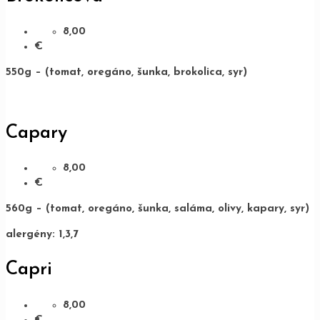
8,00
€
550g – (tomat, oregáno, šunka, brokolica, syr)
Capary
8,00
€
560g – (tomat, oregáno, šunka, saláma, olivy, kapary, syr)
alergény: 1,3,7
Capri
8,00