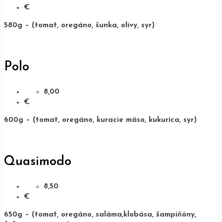
€
580g – (tomat, oregáno, šunka, olivy, syr)
Polo
8,00
€
600g – (tomat, oregáno, kuracie mäso, kukurica, syr)
Quasimodo
8,50
€
650g – (tomat, oregáno, saláma,klobása, šampiňóny,