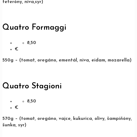
feferóny, niva,syr)
Quatro Formaggi
8,50
€
550g – (tomat, oregáno, ementál, niva, eidam, mozarella)
Quatro Stagioni
8,50
€
570g – (tomat, oregáno, vajce, kukurica, olivy, šampiňóny,
šunka, syr)