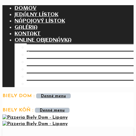
DOMOV
JEDÁLNY LÍSTOK
NÁPOJOVÝ LÍSTOK
GALÉRIA
KONTAKT
ONLINE OBJEDNÁVKA
Pizza
Šaláty
Cestoviny
Polievky
Bezmäsité jedlá
Mäsité jedlá
BIELY DOM :
Denné menu
BIELY KÔŇ :
Denné menu