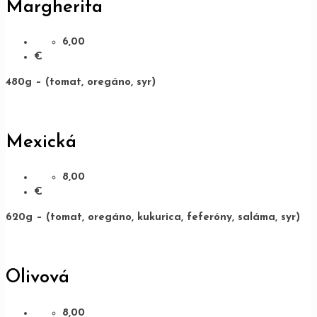
Margherita
6,00
€
480g – (tomat, oregáno, syr)
Mexická
8,00
€
620g – (tomat, oregáno, kukurica, feferóny, saláma, syr)
Olivová
8,00