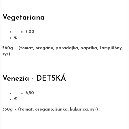
Vegetariana
7,00
€
560g – (tomat, oregáno, paradajka, paprika, šampiňóny,
syr)
Venezia - DETSKÁ
6,50
€
350g – (tomat, oregáno, šunka, kukurica, syr)