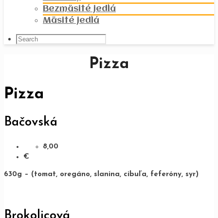
Bezmäsité jedlá
Mäsité jedlá
Pizza
Pizza
Bačovská
8,00
€
630g – (tomat, oregáno, slanina, cibuľa, feferóny, syr)
Brokolicová