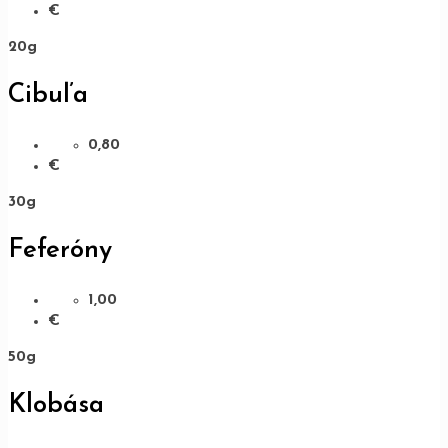
€
20g
Cibuľa
0,80
€
30g
Feferóny
1,00
€
50g
Klobása