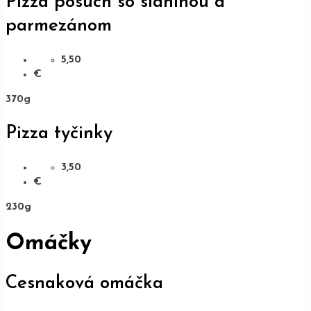
Pizza posúch so slaninou a
parmezánom
5,50
€
370g
Pizza tyčinky
3,50
€
230g
Omáčky
Cesnaková omáčka