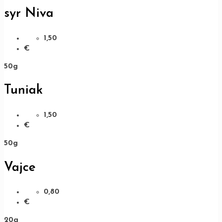
syr Niva
1,50
€
50g
Tuniak
1,50
€
50g
Vajce
0,80
€
20g