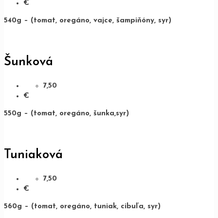
€
540g – (tomat, oregáno, vajce, šampiňóny, syr)
Šunková
7,50
€
550g – (tomat, oregáno, šunka,syr)
Tuniaková
7,50
€
560g – (tomat, oregáno, tuniak, cibuľa, syr)