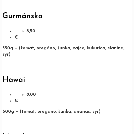
Gurmánska
8,50
€
550g – (tomat, oregáno, šunka, vajce, kukurica, slanina,
syr)
Hawai
8,00
€
600g – (tomat, oregáno, šunka, ananás, syr)