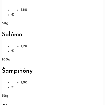
1,80
€
50g
Saláma
1,20
€
100g
Šampiňóny
1,00
€
50g