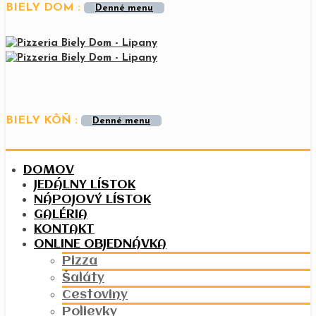
BIELY DOM :
Denné menu
BIELY KÔŇ :
Denné menu
DOMOV
JEDÁLNY LÍSTOK
NÁPOJOVÝ LÍSTOK
GALÉRIA
KONTAKT
ONLINE OBJEDNÁVKA
Pizza
Šaláty
Cestoviny
Polievky