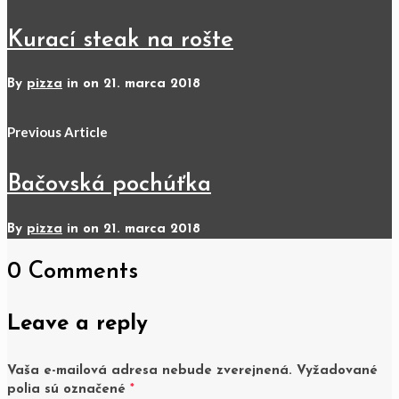
Kurací steak na rošte
By
pizza
in on
21. marca 2018
Previous Article
Bačovská pochúťka
By
pizza
in on
21. marca 2018
0 Comments
Leave a reply
Vaša e-mailová adresa nebude zverejnená.
Vyžadované
polia sú označené
*