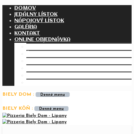
DOMOV
JEDÁLNY LÍSTOK
NÁPOJOVÝ LÍSTOK
GALÉRIA
KONTAKT
ONLINE OBJEDNÁVKA
Pizza
Šaláty
Cestoviny
Polievky
Bezmäsité jedlá
Mäsité jedlá
BIELY DOM :
Denné menu
BIELY KÔŇ :
Denné menu